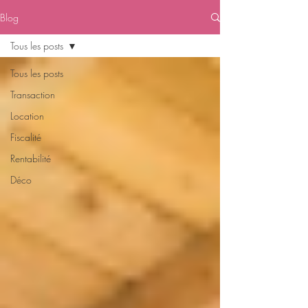
Blog
Tous les posts
Tous les posts
Transaction
Location
Fiscalité
Rentabilité
Déco