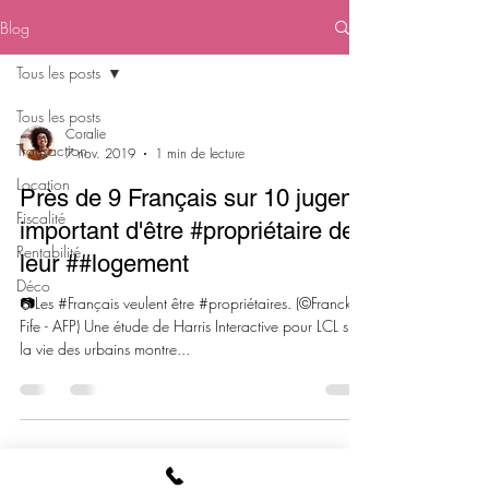
Blog
Tous les posts
Tous les posts
Coralie
Transaction
7 nov. 2019
1 min de lecture
Location
Près de 9 Français sur 10 jugent
Fiscalité
important d'être #propriétaire de
Rentabilité
leur ##logement
Déco
📷Les #Français veulent être #propriétaires. (©Franck
Fife - AFP) Une étude de Harris Interactive pour LCL sur
la vie des urbains montre...