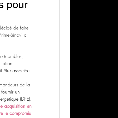
s pour
écidé de faire 
aPrimeRénov’ a 
le (combles, 
ilation 
t être associée 
emandeurs de la 
fournir un 
ergétique (DPE). 
ne acquisition en 
dre le compromis 