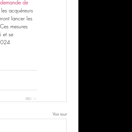
e demande de 
 les acquéreurs 
ront lancer les 
 Ces mesures 
 et se 
 2024
Voir tout