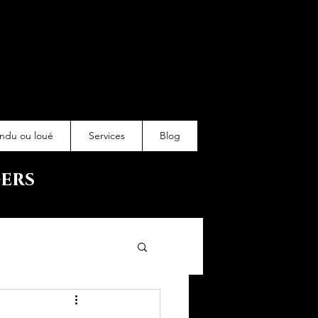
ndu ou loué
Services
Blog
gers