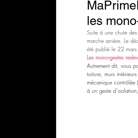
MaPrimeRé
les mono
Suite à une chute de
marche arrière. Le dé
été publié le 22 mars 
Les 
mono-gestes redevi
Autrement dit, vous p
toiture, murs intérieur
mécanique contrôlée (
à un geste d’isolatio