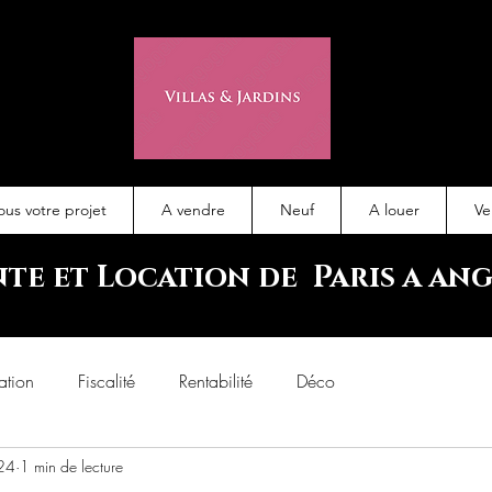
ous votre projet
A vendre
Neuf
A louer
Ve
nte et Location de Paris a an
ation
Fiscalité
Rentabilité
Déco
24
1 min de lecture