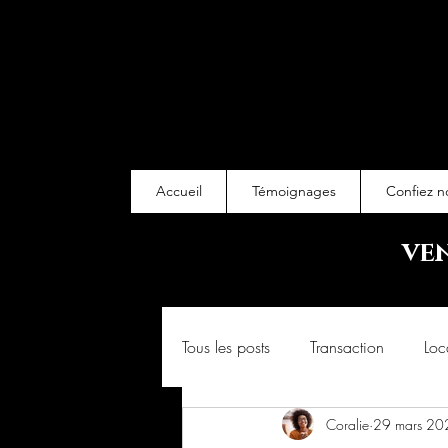
Accueil
Témoignages
Confiez n
ve
Tous les posts
Transaction
Loc
Coralie
29 mars 20