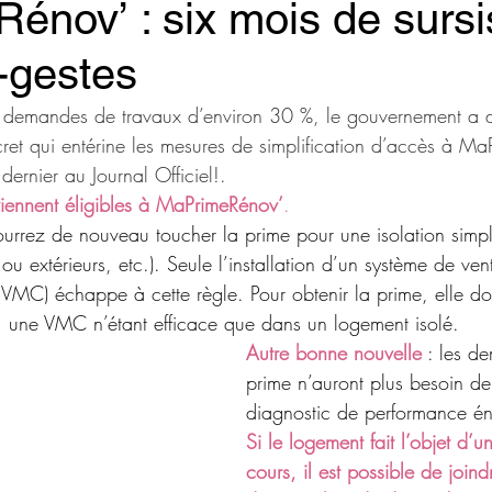
nov’ : six mois de sursi
-gestes
s demandes de travaux d’environ 30 %, le gouvernement a d
cret qui entérine les mesures de simplification d’accès à M
dernier au Journal Officiel!.
ennent éligibles
 à MaPrimeRénov’
.
ourrez de nouveau toucher la prime pour une isolation simp
s ou extérieurs, etc.). Seule l’installation d’un système de vent
VMC) échappe à cette règle. Pour obtenir la prime, elle doi
n, une VMC n’étant efficace que dans un logement isolé.
Autre bonne nouvelle
 : les d
prime n’auront plus besoin de 
diagnostic de performance én
Si le logement fait l’objet d’u
cours, il est possible de join